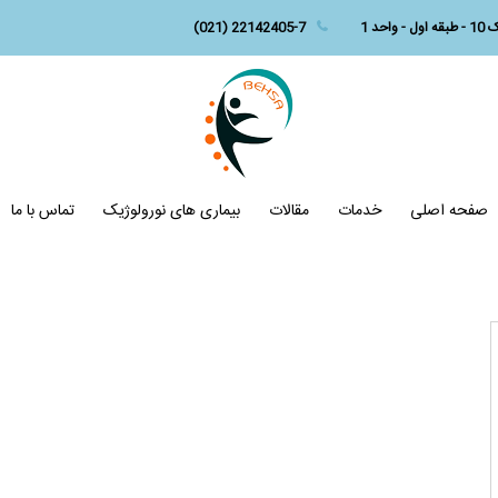
د 1
(021) 22142405-7
صفحه اصلی
خدمات
مقالات
بیماری های نورولوژیک
تماس با ما