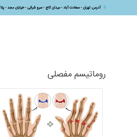
آدرس: تهران - سعادت آباد - میدان کاج - سرو شرقی - خیابان مجد - پلاک 10 - طبقه اول - واح
روماتیسم مفصلی