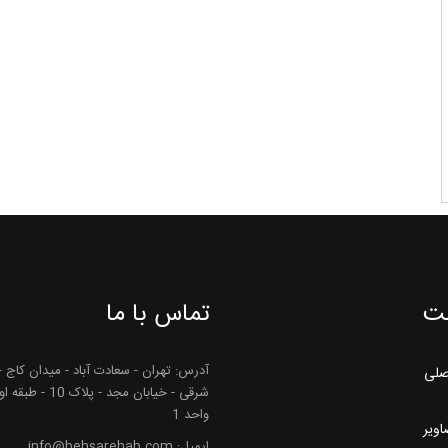
ت
تماس با ما
آدرس: تهران - سعادت آباد - میدان کاج -
صلی
شرقی - خیابان مجد - پلاک 10 - 
واحد 1
اویر
ایمیل: info@behsarehab.com