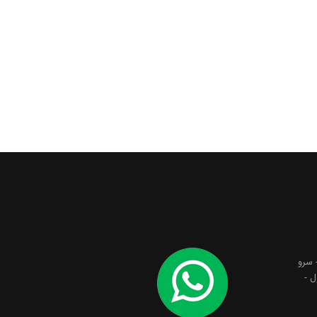
 سرو
طبقه اول -