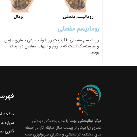
روماتیسم مفصلی
روماتیسم مفصلی یا آرتریت روماتوئید نوعی بیماری مزمن
و سیستمیک است که با ورم و التهاب مفاصل در ارتباط
بوده...
فهرس
صفحه ا
مرکز توانبخشی بهسا
با مدیریت دکتر بهنوش
درباره ما
قادری (با بیش از بیست سال سابقه کار در حیطه
گالری تص
های مختلف توانبخشی و دکترای فیزیولوژی قلب