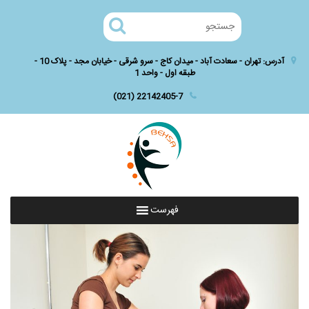
آدرس: تهران - سعادت آباد - میدان کاج - سرو شرقی - خیابان مجد - پلاک 10 -
طبقه اول - واحد 1
(021) 22142405-7
فهرست