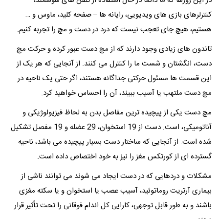
در این روزها که ما دائما در حال استفاده از تلفن های هوشمند،
کنترلرهای بازی های ویدیویی، رایانه ها – صفحه کلید، ماوس و …
هستیم، هیچ جای تعجب نیست که درد در دست و مچ را تجربه کنیم.
تاندون های زیادی وجود دارند که از مچ دست عبور کرده و حرکت مچ
دست، انگشتان و شست ما را کنترل می کنند. از آنجایی که هر یک از
این قسمت‌ ها مسئول حرکتی جداگانه هستند، اگر حتی یک ناحیه در
مچ دست ملتهب یا آسیب ببیند، آن را احساس خواهید کرد.
مچ دست یکی از پیچیده ترین مفاصل بدن به لحاظ فیزیولوژیکی و
آناتومیکی، است. دست از 19 استخوان، 29 عضله و 19 مفصل تشکیل
شده است. از آنجایی که ساختار دست بسیار پیچیده می باشد، ناحیه
گسترده ای از کورتکس مغز را نیز به خود اختصاص داده است.
مشکلات و دردهایی که در دست ایجاد می شوند می توانند ناشی از
بیماری آرتریت روماتوئید، آسیب عصب یا استخوان و یا سکته مغزی
باشند و به طور قابل توجهی، کارایی کل اندام فوقانی را تحت تأثیر قرار