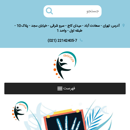
آدرس: تهران - سعادت آباد - میدان کاج - سرو شرقی - خیابان مجد - پلاک 10 -
طبقه اول - واحد 1
(021) 22142405-7
فهرست